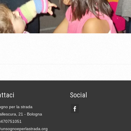
ttaci
Social
gno per la strada
allescura, 21 - Bologna
3470751051
@unsognoeperlastrada.org