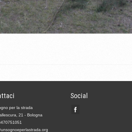
ttaci
Social
gno per la strada
allescura, 21 - Bologna
3470751051
@unsognoeperlastrada.org