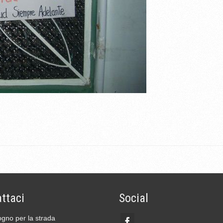
ttaci
Social
gno per la strada