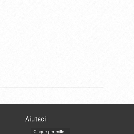
Aiutaci!
Cinque per mille