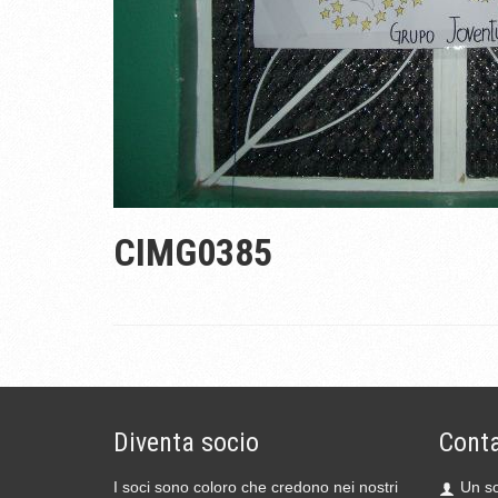
CIMG0385
Diventa socio
Conta
I soci sono coloro che credono nei nostri
Un so