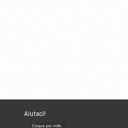
Aiutaci!
Cinque per mille