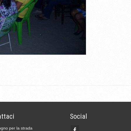
ttaci
Social
gno per la strada