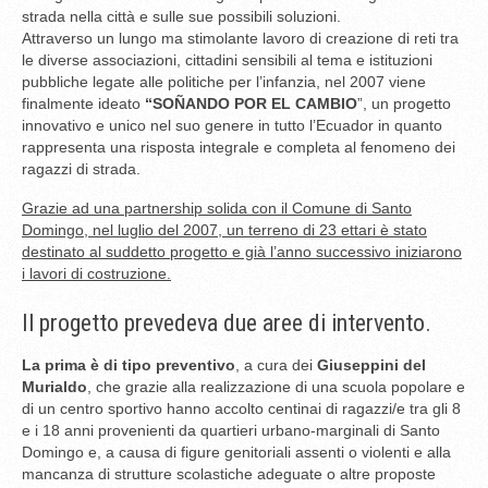
strada nella città e sulle sue possibili soluzioni.
Attraverso un lungo ma stimolante lavoro di creazione di reti tra
le diverse associazioni, cittadini sensibili al tema e istituzioni
pubbliche legate alle politiche per l’infanzia, nel 2007 viene
finalmente ideato
“SOÑANDO POR EL CAMBIO
”, un progetto
innovativo e unico nel suo genere in tutto l’Ecuador in quanto
rappresenta una risposta integrale e completa al fenomeno dei
ragazzi di strada.
Grazie ad una partnership solida con il Comune di Santo
Domingo, nel luglio del 2007, un terreno di 23 ettari è stato
destinato al suddetto progetto e già l’anno successivo iniziarono
i lavori di costruzione.
Il progetto prevedeva due aree di intervento.
La prima è di tipo preventivo
, a cura dei
Giuseppini del
Murialdo
, che grazie alla realizzazione di una scuola popolare e
di un centro sportivo hanno accolto centinai di ragazzi/e tra gli 8
e i 18 anni provenienti da quartieri urbano-marginali di Santo
Domingo e, a causa di figure genitoriali assenti o violenti e alla
mancanza di strutture scolastiche adeguate o altre proposte