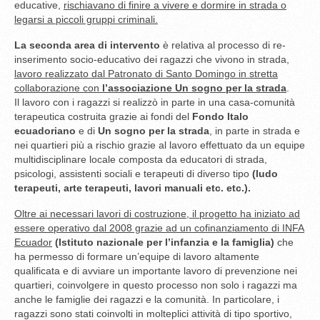
educative,
rischiavano di finire a vivere e dormire in strada o
legarsi a piccoli gruppi criminali.
La seconda area di intervento
è relativa al processo di re-
inserimento socio-educativo dei ragazzi che vivono in strada,
lavoro realizzato dal Patronato di Santo Domingo in stretta
collaborazione con
l’associazione Un sogno per la strada
.
Il lavoro con i ragazzi si realizzò in parte in una casa-comunità
terapeutica costruita grazie ai fondi del
Fondo Italo
ecuadoriano
e di
Un sogno per la strada
, in parte in strada e
nei quartieri più a rischio grazie al lavoro effettuato da un equipe
multidisciplinare locale composta da educatori di strada,
psicologi, assistenti sociali e terapeuti di diverso tipo
(ludo
terapeuti, arte terapeuti, lavori manuali etc. etc.).
Oltre ai necessari lavori di costruzione, il progetto ha iniziato ad
essere operativo dal 2008 grazie ad un cofinanziamento di INFA
Ecuador
(Istituto nazionale per l’infanzia e la famiglia)
che
ha permesso di formare un’equipe di lavoro altamente
qualificata e di avviare un importante lavoro di prevenzione nei
quartieri, coinvolgere in questo processo non solo i ragazzi ma
anche le famiglie dei ragazzi e la comunità. In particolare, i
ragazzi sono stati coinvolti in molteplici attività di tipo sportivo,