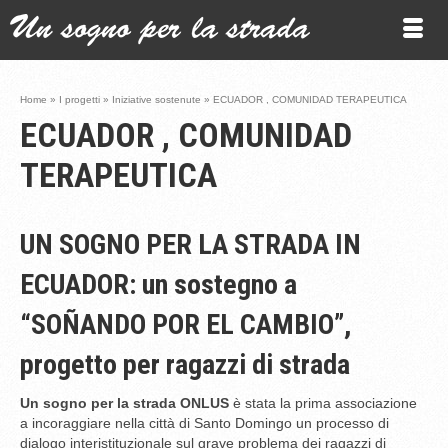
Home
»
I progetti
»
Iniziative sostenute
»
ECUADOR , COMUNIDAD TERAPEUTICA
ECUADOR , COMUNIDAD
TERAPEUTICA
UN SOGNO PER LA STRADA IN
ECUADOR: un sostegno a
“SOÑANDO POR EL CAMBIO”,
progetto per ragazzi di strada
Un sogno per la strada ONLUS
è stata la prima associazione
a incoraggiare nella città di Santo Domingo un processo di
dialogo interistituzionale sul grave problema dei ragazzi di