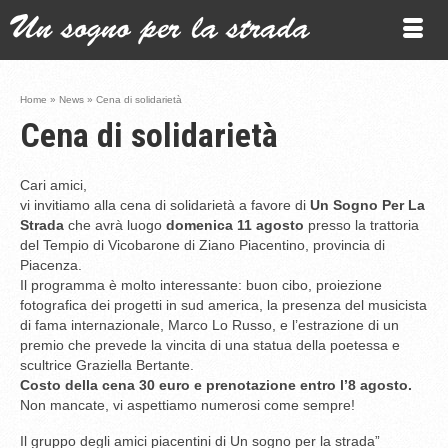
Home
»
News
»
Cena di solidarietà
Cena di solidarietà
Cari amici,
vi invitiamo alla cena di solidarietà a favore di
Un Sogno Per La
Strada
che avrà luogo
domenica 11 agosto
presso la trattoria
del Tempio di Vicobarone di Ziano Piacentino, provincia di
Piacenza.
Il programma è molto interessante: buon cibo, proiezione
fotografica dei progetti in sud america, la presenza del musicista
di fama internazionale, Marco Lo Russo, e l’estrazione di un
premio che prevede la vincita di una statua della poetessa e
scultrice Graziella Bertante.
Costo della cena 30 euro e prenotazione entro l’8 agosto.
Non mancate, vi aspettiamo numerosi come sempre!
Il gruppo degli amici piacentini di Un sogno per la strada”