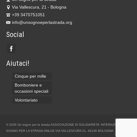
Via Vallescura, 21 - Bologna
+39 3470751051
info@unsognoeperlastrada.org
Social
Aiutaci!
Cinque per mille
Bomboniere e
occasioni speciali
Volontariato
© 2026 Un sogno per la strada ASSOCIAZIONE DI SOLIDARIETA' INTERAZIONALE UN
SOGNO PER LA STRADA ONLUS VIA VALLESCURA 21, 40136 BOLOGNA